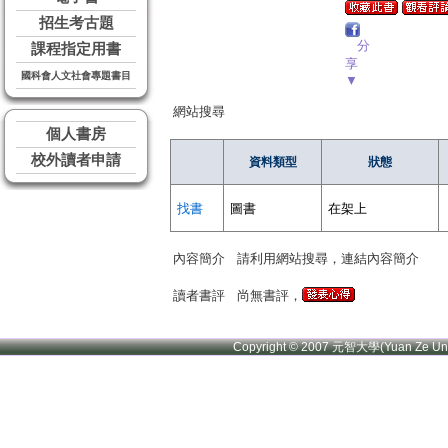
招生考古題
分
課程指定用書
享
國科會人文社會專題書目
▼
網站搜尋
個人書房
校外讀者申請
資料類型
狀態
找書
圖書
在架上
內容簡介
請利用網站搜尋，連結內容簡介
讀者書評
尚無書評，
Copyright © 2007 元智大學(Yuan Ze U