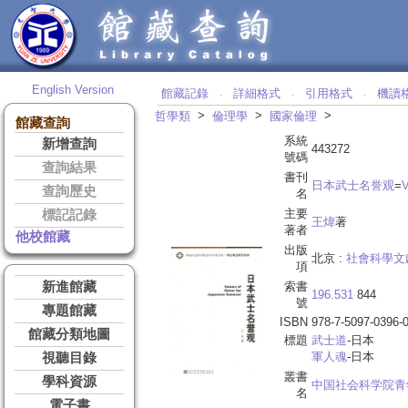
English Version
館藏記錄
詳細格式
引用格式
機讀
‧
‧
‧
>
>
>
哲學類
倫理學
國家倫理
館藏查詢
系統
新增查詢
443272
號碼
查詢結果
書刊
日本武士名誉观
=
V
查詢歷史
名
主要
標記記錄
王煒
著
著者
他校館藏
出版
北京 :
社會科學文
項
新進館藏
索書
196.531
844
號
專題館藏
ISBN
978-7-5097-0396-
館藏分類地圖
標題
武士道
-日本
軍人魂
-日本
視聽目錄
叢書
學科資源
中国社会科学院青
名
電子書