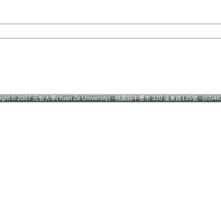
right © 2007 元智大學(Yuan Ze University) ‧ 桃園縣中壢市 320 遠東路135號 ‧ (03)46