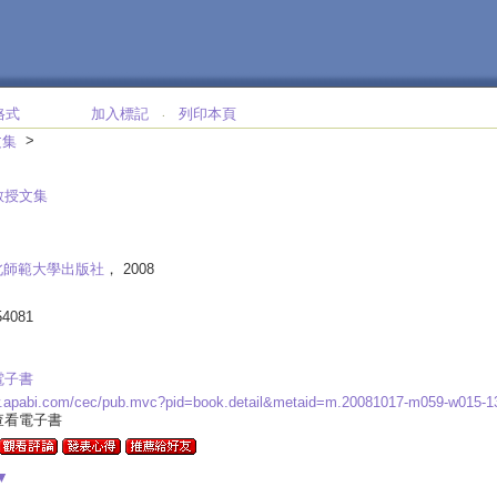
格式
加入標記
列印本頁
‧
>
文集
教授文集
北師範大學出版社
， 2008
54081
電子書
w.apabi.com/cec/pub.mvc?pid=book.detail&metaid=m.20081017-m059-w015-
查看電子書
▼