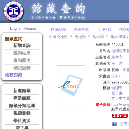
English Version
館藏記錄
詳細格式
引用格式
機讀
‧
‧
‧
>
>
>
中國史地類
史地類
地理學
地理學論
館藏查詢
系統號碼
445981
新增查詢
書刊名
地理科學
查詢結果
主要著者
袁孝亭
查詢歷史
其他著者
王士君
標記記錄
出版項
長春 :
東
他校館藏
索書號
609.7
ISBN
97875602
標題
地理學
新進館藏
電子書
專題館藏
方正中文
http://ww
電子資源
館藏分類地圖
點擊此處
視聽目錄
學科資源
分享
電子書