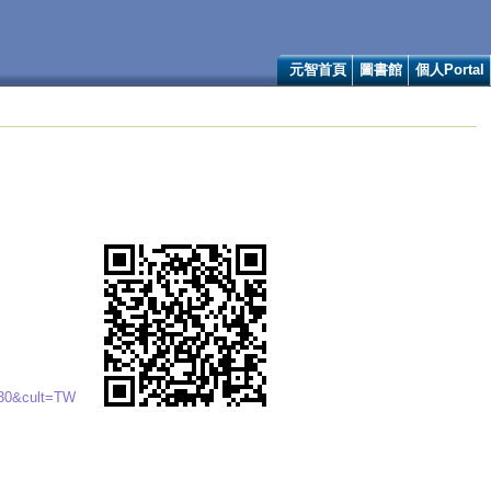
元智首頁
圖書館
個人Portal
130&cult=TW