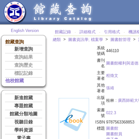
English Version
館藏記錄
詳細格式
引用格式
機讀
‧
‧
‧
>
>
>
總類
圖書資訊學; 檔案學
圖書館管理
館藏查詢
系統
新增查詢
446110
號碼
查詢結果
書刊
圖書館權利與道德
查詢歷史
名
主要
標記記錄
程煥文
著者
他校館藏
其他
張靖
著者
新進館藏
出版
桂林 :
廣西師範大
項
專題館藏
索書
022.3
館藏分類地圖
號
視聽目錄
ISBN
9787563368853
標題
圖書館
學科資源
圖書館員
電子書