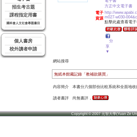
電子書
方正中文電子書
招生考古題
http://www.apabi
電子
課程指定用書
m027-w030-004&
資源
點擊此處查看電子
國科會人文社會專題書目
個人書房
分
享
校外讀者申請
▼
網站搜尋
無紙本館藏記錄「教補款購買」
內容簡介
本書分六個部份比較系統和全面地收
讀者書評
尚無書評，
Copyright © 2007 元智大學(Yuan Ze U