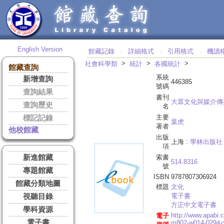
English Version
館藏記錄
詳細格式
引用格式
機讀
‧
‧
‧
>
>
>
社會科學類
統計
各國統計
館藏查詢
系統
新增查詢
446385
號碼
查詢結果
書刊
大眾文化與媒介傳
查詢歷史
名
主要
標記記錄
葉虎
著者
他校館藏
出版
上海 :
學林出版社
項
新進館藏
索書
514.8316
號
專題館藏
ISBN
9787807306924
館藏分類地圖
標題
文化
電子書
視聽目錄
方正中文電子書
學科資源
http://www.apabi
電子
電子書
m802-w014-029&