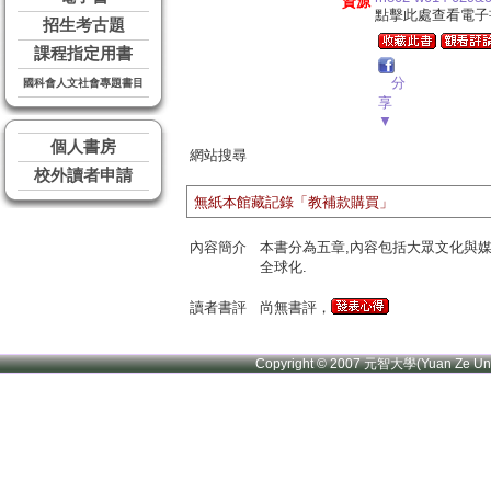
資源
點擊此處查看電子
招生考古題
課程指定用書
分
國科會人文社會專題書目
享
▼
個人書房
網站搜尋
校外讀者申請
無紙本館藏記錄「教補款購買」
內容簡介
本書分為五章,內容包括大眾文化與
全球化.
讀者書評
尚無書評，
Copyright © 2007 元智大學(Yuan Ze U