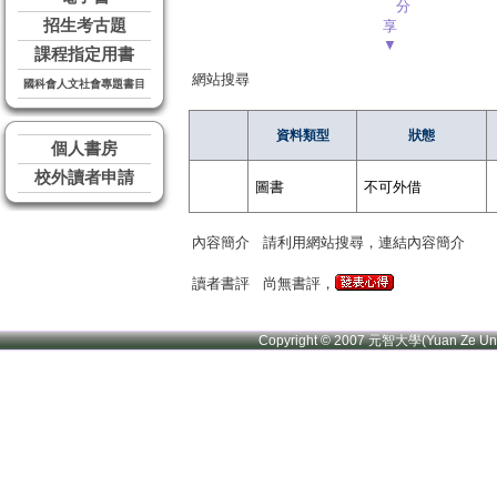
分
招生考古題
享
▼
課程指定用書
網站搜尋
國科會人文社會專題書目
資料類型
狀態
個人書房
校外讀者申請
圖書
不可外借
內容簡介
請利用網站搜尋，連結內容簡介
讀者書評
尚無書評，
Copyright © 2007 元智大學(Yuan Ze U