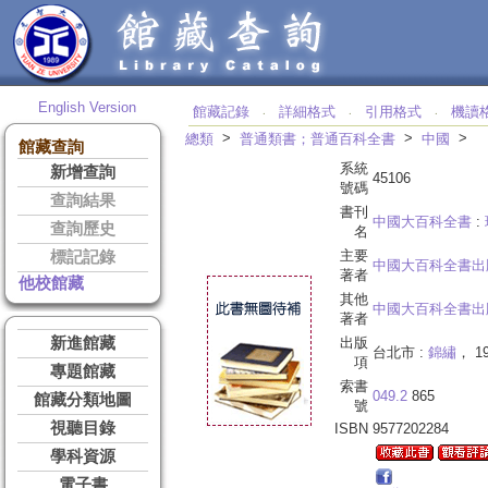
English Version
館藏記錄
詳細格式
引用格式
機讀
‧
‧
‧
>
>
>
總類
普通類書；普通百科全書
中國
館藏查詢
系統
新增查詢
45106
號碼
查詢結果
書刊
中國大百科全書
:
查詢歷史
名
主要
標記記錄
中國大百科全書出
著者
他校館藏
其他
中國大百科全書出
著者
新進館藏
出版
台北市 :
錦繡
， 1
項
專題館藏
索書
049.2
865
館藏分類地圖
號
視聽目錄
ISBN
9577202284
學科資源
電子書