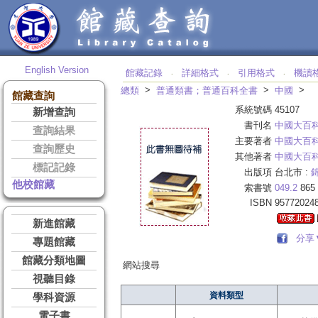
English Version
館藏記錄
詳細格式
引用格式
機讀
‧
‧
‧
>
>
>
總類
普通類書；普通百科全書
中國
館藏查詢
系統號碼
45107
新增查詢
書刊名
中國大百
查詢結果
主要著者
中國大百
查詢歷史
其他著者
中國大百
標記記錄
出版項
台北市 :
他校館藏
索書號
049.2
865
ISBN
95772024
新進館藏
分享
專題館藏
館藏分類地圖
網站搜尋
視聽目錄
資料類型
學科資源
電子書