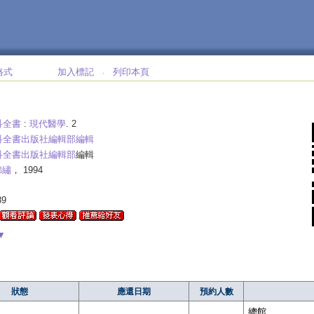
格式
加入標記
列印本頁
‧
科全書
:
現代醫學
. 2
科全書出版社編輯部編輯
科全書出版社編輯部
編輯
錦繡
， 1994
89
▼
狀態
應還日期
預約人數
總館