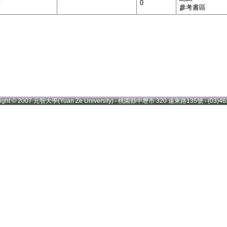
借
0
參考書區
right © 2007 元智大學(Yuan Ze University) ‧ 桃園縣中壢市 320 遠東路135號 ‧ (03)46