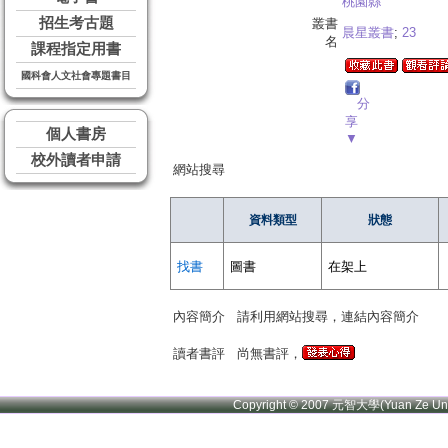
桃園縣
招生考古題
叢書
晨星叢書
;
23
名
課程指定用書
國科會人文社會專題書目
分
享
個人書房
▼
校外讀者申請
網站搜尋
資料類型
狀態
找書
圖書
在架上
內容簡介
請利用網站搜尋，連結內容簡介
讀者書評
尚無書評，
Copyright © 2007 元智大學(Yuan Ze U