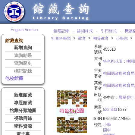
English Version
館藏記錄
詳細格式
引用格式
機讀
‧
‧
‧
>
>
>
>
社會科學類
教育
初等教育
小學志
館藏查詢
系統
新增查詢
455518
號碼
查詢結果
書刊
特色桃花園
:
桃園
查詢歷史
名
主要
標記記錄
桃園縣政府教育局
著者
他校館藏
其他
桃園縣政府教育局
著者
新進館藏
出版
臺中市 :
晨星發行
項
專題館藏
索書
523.833
8377
館藏分類地圖
號
視聽目錄
ISBN
9789861774565
標題
小學
學科資源
國中
電子書