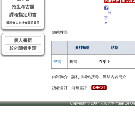
招生考古題
分
課程指定用書
享
▼
國科會人文社會專題書目
網站搜尋
個人書房
資料類型
狀態
校外讀者申請
找書
圖書
在架上
內容簡介
請利用網站搜尋，連結內容簡介
讀者書評
尚無書評，
Copyright © 2007 元智大學(Yuan Ze U