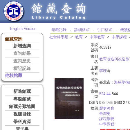
English Version
館藏記錄
詳細格式
引用格式
機讀
‧
‧
‧
>
>
>
社會科學類
教育
中等教育
中學課程
館藏查詢
系統
新增查詢
463917
號碼
查詢結果
書刊
教育改造與改造教
查詢歷史
名
主要
標記記錄
李理
著
著者
他校館藏
出版
臺北市 :
海峽學術
項
新進館藏
索書
524.44
844
號
專題館藏
ISBN
978-986-6480-27-
館藏分類地圖
標題
歷史教育
臺灣史
視聽目錄
課程綱要
學科資源
中學課程
電子書