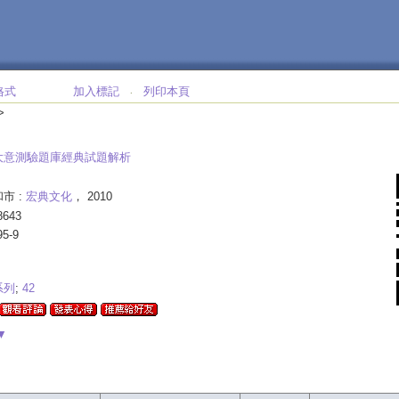
格式
加入標記
列印本頁
‧
>
大意測驗題庫經典試題解析
市 :
宏典文化
， 2010
643
95-9
系列
;
42
▼