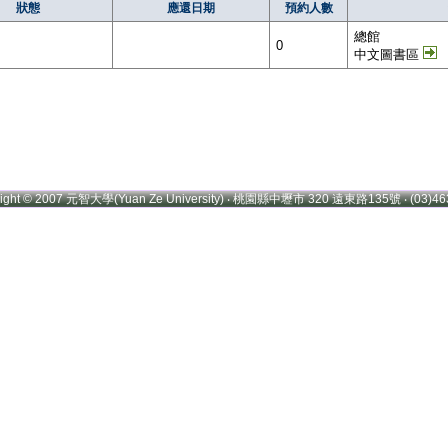
狀態
應還日期
預約人數
總館
0
中文圖書區
right © 2007 元智大學(Yuan Ze University) ‧ 桃園縣中壢市 320 遠東路135號 ‧ (03)46