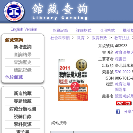
English Version
館藏記錄
詳細格式
引用格式
機讀
‧
‧
‧
>
>
>
社會科學類
教育
教育行政
教育法規
館藏查詢
系統號碼
463933
新增查詢
書刊名
教育法規
查詢結果
主要著者
程書云
查詢歷史
出版項
臺北縣永和
標記記錄
索書號
526.2022
8
他校館藏
ISBN
986-7015-
標題
教育法規
問題集
新進館藏
叢書名
認證考試
專題館藏
館藏分類地圖
分享
視聽目錄
網站搜尋
學科資源
電子書