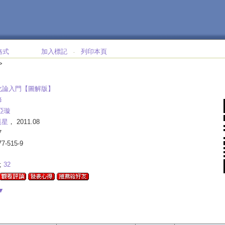
格式
加入標記
列印本頁
‧
>
化論入門【圖解版】
修
亞璇
晨星
， 2011.08
7
77-515-9
;
32
▼