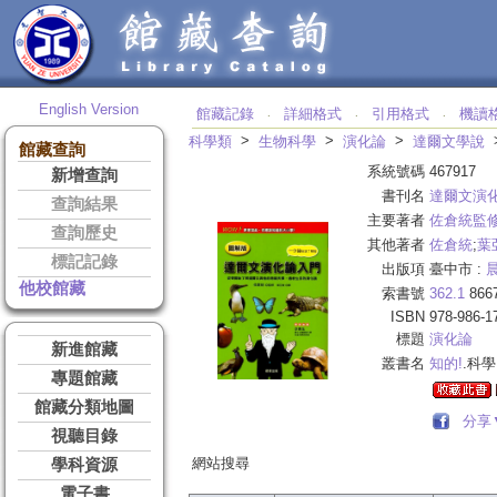
English Version
館藏記錄
詳細格式
引用格式
機讀
‧
‧
‧
>
>
>
科學類
生物科學
演化論
達爾文學說
館藏查詢
系統號碼
467917
新增查詢
書刊名
達爾文演
查詢結果
主要著者
佐倉統監
查詢歷史
其他著者
佐倉統
;
葉
標記記錄
出版項
臺中市 :
他校館藏
索書號
362.1
866
ISBN
978-986-1
標題
演化論
新進館藏
叢書名
知的!
.科學
專題館藏
館藏分類地圖
分享
視聽目錄
網站搜尋
學科資源
電子書