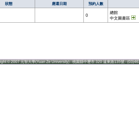
狀態
應還日期
預約人數
總館
0
中文圖書區
right © 2007 元智大學(Yuan Ze University) ‧ 桃園縣中壢市 320 遠東路135號 ‧ (03)46