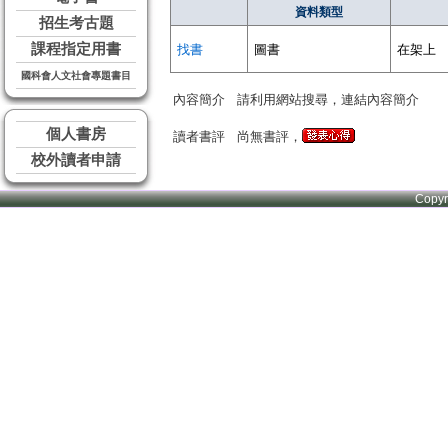
資料類型
招生考古題
課程指定用書
找書
圖書
在架上
國科會人文社會專題書目
內容簡介
請利用網站搜尋，連結內容簡介
個人書房
讀者書評
尚無書評，
校外讀者申請
Copy