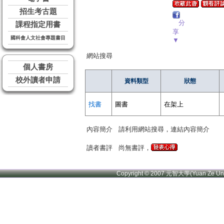
招生考古題
分
課程指定用書
享
國科會人文社會專題書目
▼
網站搜尋
個人書房
校外讀者申請
資料類型
狀態
找書
圖書
在架上
內容簡介
請利用網站搜尋，連結內容簡介
讀者書評
尚無書評，
Copyright © 2007 元智大學(Yuan Ze U