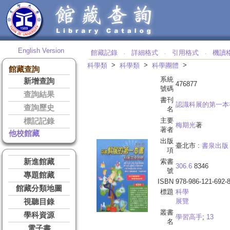
English Version
館藏記錄
詳細格式
引用格式
機讀
‧
‧
‧
>
>
>
科學類
科學類
科學團體
館藏查詢
系統
新增查詢
476877
號碼
查詢結果
書刊
認識科展的第一本
查詢歷史
名
主要
標記記錄
梅期光
著
著者
他校館藏
出版
臺北市 :
書泉出版
項
新進館藏
索書
306.6
8346
號
專題館藏
ISBN
978-986-121-692-
館藏分類地圖
標題
科學
展覽
視聽目錄
叢書
學科資源
學習高手
;
13
名
電子書