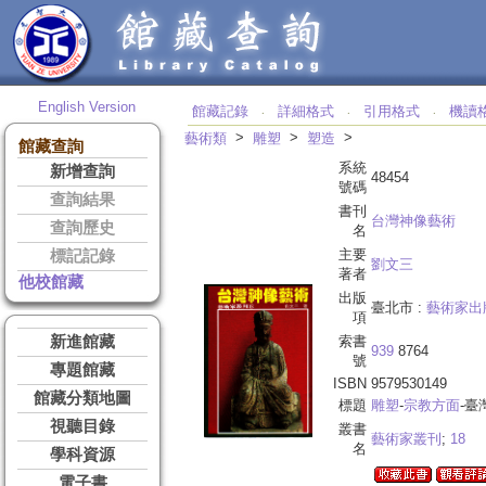
English Version
館藏記錄
詳細格式
引用格式
機讀
‧
‧
‧
>
>
>
藝術類
雕塑
塑造
館藏查詢
系統
新增查詢
48454
號碼
查詢結果
書刊
台灣神像藝術
查詢歷史
名
主要
標記記錄
劉文三
著者
他校館藏
出版
臺北市 :
藝術家出
項
新進館藏
索書
939
8764
號
專題館藏
ISBN
9579530149
館藏分類地圖
標題
雕塑
-
宗教方面
-臺
視聽目錄
叢書
藝術家叢刊
;
18
名
學科資源
電子書