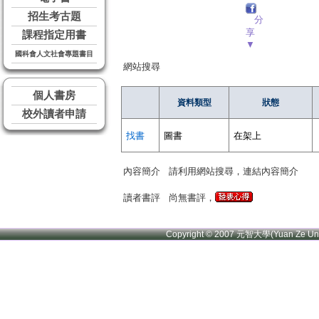
招生考古題
分
享
課程指定用書
▼
國科會人文社會專題書目
網站搜尋
個人書房
資料類型
狀態
校外讀者申請
找書
圖書
在架上
內容簡介
請利用網站搜尋，連結內容簡介
讀者書評
尚無書評，
Copyright © 2007 元智大學(Yuan Ze U