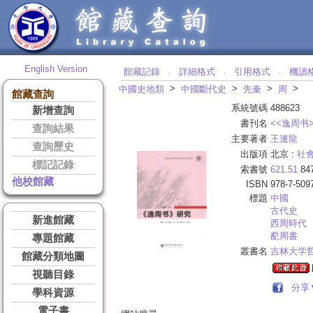
English Version
館藏記錄
詳細格式
引用格式
機讀
‧
‧
‧
>
>
>
>
中國史地類
中國斷代史
先秦
周
館藏查詢
系統號碼
488623
新增查詢
書刊名
<<逸周书
查詢結果
主要著者
王連龍
查詢歷史
出版項
北京 :
社
標記記錄
索書號
621.51
84
他校館藏
ISBN
978-7-509
標題
中國
古代史
新進館藏
西周時代
蓜周書
專題館藏
叢書名
吉林大学
館藏分類地圖
視聽目錄
分享
學科資源
電子書