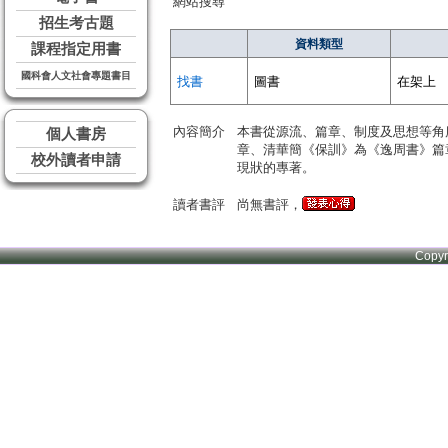
網站搜尋
招生考古題
資料類型
課程指定用書
國科會人文社會專題書目
找書
圖書
在架上
內容簡介
本書從源流、篇章、制度及思想等角
個人書房
章、清華簡《保訓》為《逸周書》篇
校外讀者申請
現狀的專著。
讀者書評
尚無書評，
Copy