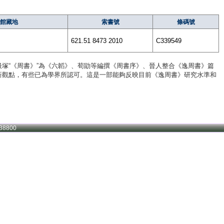
館藏地
索書號
條碼號
621.51 8473 2010
C339549
塚“《周書》”為《六韜》、荀勖等編撰《周書序》、晉人整合《逸周書》篇
新觀點，有些已為學界所認可。這是一部能夠反映目前《逸周書》研究水準和
38800