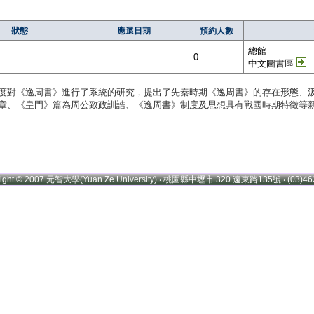
狀態
應還日期
預約人數
總館
0
中文圖書區
度對《逸周書》進行了系統的研究，提出了先秦時期《逸周書》的存在形態、汲
章、《皇門》篇為周公致政訓誥、《逸周書》制度及思想具有戰國時期特徵等
right © 2007 元智大學(Yuan Ze University) ‧ 桃園縣中壢市 320 遠東路135號 ‧ (03)46