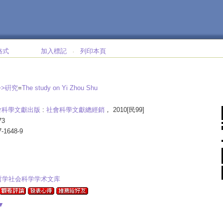
格式
加入標記
列印本頁
‧
>>硏究
=
The study on Yi Zhou Shu
會科學文獻出版
:
社會科學文獻總經銷
， 2010[民99]
73
7-1648-9
哲学社会科学学术文库
▼