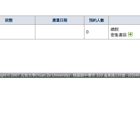
狀態
應還日期
預約人數
總館
0
密集書區
right © 2007 元智大學(Yuan Ze University) ‧ 桃園縣中壢市 320 遠東路135號 ‧ (03)46