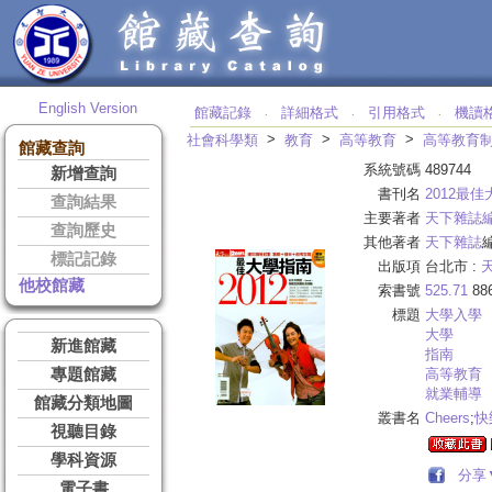
English Version
館藏記錄
詳細格式
引用格式
機讀
‧
‧
‧
>
>
>
社會科學類
教育
高等教育
高等教育
館藏查詢
系統號碼
489744
新增查詢
書刊名
2012最
查詢結果
主要著者
天下雜誌
查詢歷史
其他著者
天下雜誌
標記記錄
出版項
台北市 :
他校館藏
索書號
525.71
88
標題
大學入學
大學
新進館藏
指南
專題館藏
高等教育
就業輔導
館藏分類地圖
叢書名
Cheers
;
快
視聽目錄
學科資源
分享
電子書