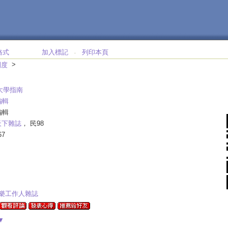
格式
加入標記
列印本頁
‧
>
制度
佳大學指南
編輯
編輯
天下雜誌
， 民98
67
樂工作人雜誌
▼