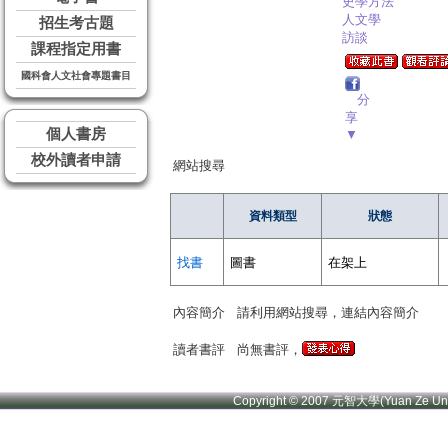
史學方法
人文學
招生考古題
訪談
課程指定用書
國科會人文社會專題書目
分
享
個人書房
▼
校外讀者申請
網站搜尋
資料類型
狀態
找書
圖書
在架上
內容簡介
請利用網站搜尋，連結內容簡介
讀者書評
尚無書評，
Copyright © 2007 元智大學(Yuan Ze U