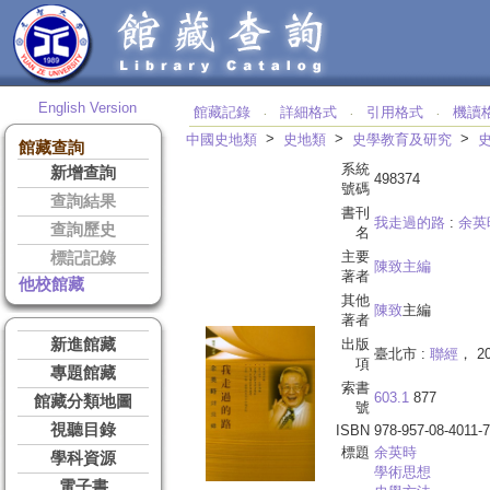
English Version
館藏記錄
詳細格式
引用格式
機讀
‧
‧
‧
>
>
>
中國史地類
史地類
史學教育及研究
館藏查詢
系統
新增查詢
498374
號碼
查詢結果
書刊
我走過的路
:
余英
查詢歷史
名
主要
標記記錄
陳致主編
著者
他校館藏
其他
陳致
主編
著者
新進館藏
出版
臺北市 :
聯經
， 20
項
專題館藏
索書
603.1
877
館藏分類地圖
號
視聽目錄
ISBN
978-957-08-4011-7
標題
余
英時
學科資源
學術思想
電子書