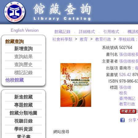
English Version
館藏記錄
詳細格式
引用格式
機讀
‧
‧
‧
>
>
>
社會科學類
教育
教育行政
學校組織
館藏查詢
系統號碼
502764
新增查詢
書刊名
張信雄校
查詢結果
主要著者
張信雄校
查詢歷史
出版項
臺南市 :
標記記錄
索書號
526.42
87
他校館藏
ISBN
978-986-6
標題
張
信雄
校長
新進館藏
臺灣傳記
教育行政
專題館藏
館藏分類地圖
分享
視聽目錄
學科資源
網站搜尋
電子書