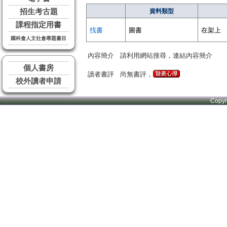
招生考古題
資料類型
課程指定用書
找書
圖書
在架上
國科會人文社會專題書目
內容簡介
請利用網站搜尋，連結內容簡介
個人書房
讀者書評
尚無書評，
校外讀者申請
Copy