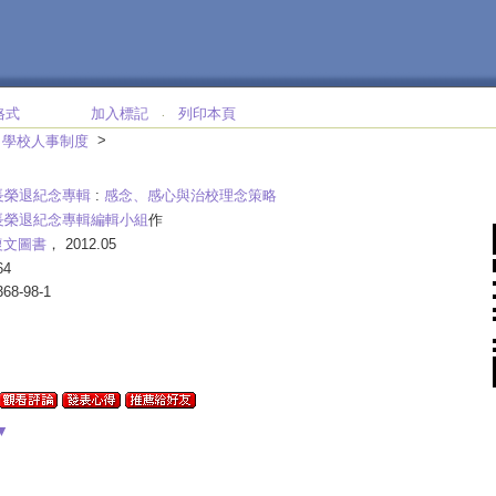
格式
加入標記
列印本頁
‧
>
；學校人事制度
長榮退紀念專輯
:
感念、感心與治校理念策略
長榮退紀念專輯編輯小組
作
復文圖書
， 2012.05
64
368-98-1
▼