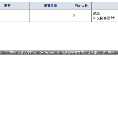
狀態
應還日期
預約人數
總館
0
中文圖書區
right © 2007 元智大學(Yuan Ze University) ‧ 桃園縣中壢市 320 遠東路135號 ‧ (03)46