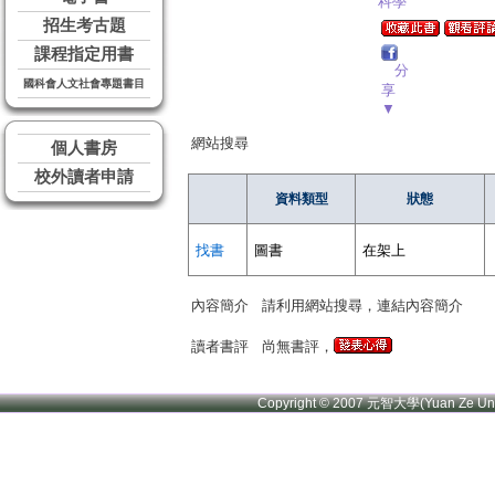
科學
招生考古題
課程指定用書
分
國科會人文社會專題書目
享
▼
網站搜尋
個人書房
校外讀者申請
資料類型
狀態
找書
圖書
在架上
內容簡介
請利用網站搜尋，連結內容簡介
讀者書評
尚無書評，
Copyright © 2007 元智大學(Yuan Ze U