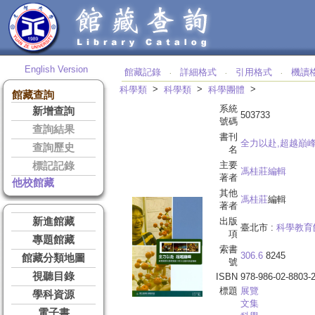
English Version
館藏記錄
詳細格式
引用格式
機讀
‧
‧
‧
>
>
>
科學類
科學類
科學團體
館藏查詢
系統
新增查詢
503733
號碼
查詢結果
書刊
全力以赴,超越巔
查詢歷史
名
主要
標記記錄
馮桂莊編輯
著者
他校館藏
其他
馮桂莊
編輯
著者
新進館藏
出版
臺北市 :
科學教育
項
專題館藏
索書
306.6
8245
館藏分類地圖
號
視聽目錄
ISBN
978-986-02-8803-
標題
展覽
學科資源
文集
電子書