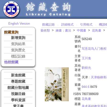
English Version
館藏記錄
詳細格式
引用格式
機讀
‧
‧
‧
>
>
>
>
藝術類
繪畫；書法
中國畫
花鳥畫
館藏查詢
系統
新增查詢
505249
號碼
查詢結果
書刊
写意花鸟入门教程
查詢歷史
名
主要
標記記錄
王川進
著者
他校館藏
其他
劉樹允
著者
新進館藏
出版
天津 :
天津杨柳青
項
專題館藏
索書
944.6
8479
館藏分類地圖
號
視聽目錄
ISBN
7807388609
標題
花鳥畫
學科資源
叢書
電子書
美术基础教学系列