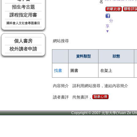
名
招生考古題
課程指定用書
分
國科會人文社會專題書目
享
▼
個人書房
網站搜尋
校外讀者申請
資料類型
狀態
找書
圖書
在架上
內容簡介
請利用網站搜尋，連結內容簡介
讀者書評
尚無書評，
Copyright © 2007 元智大學(Yuan Ze U