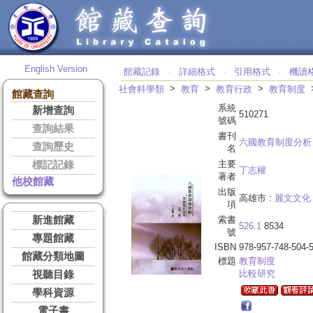
English Version
館藏記錄
詳細格式
引用格式
機讀
‧
‧
‧
>
>
>
社會科學類
教育
教育行政
教育制度
館藏查詢
系統
新增查詢
510271
號碼
查詢結果
書刊
六國教育制度分析
查詢歷史
名
主要
標記記錄
丁志權
著者
他校館藏
出版
高雄市 :
麗文文化
項
新進館藏
索書
526.1
8534
號
專題館藏
ISBN
978-957-748-504-
館藏分類地圖
標題
教育制度
比較研究
視聽目錄
學科資源
電子書