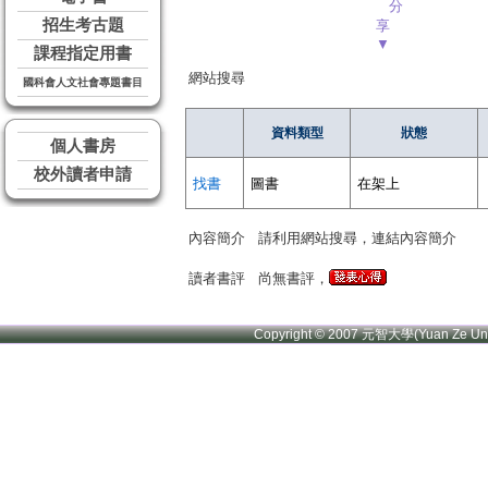
分
招生考古題
享
▼
課程指定用書
網站搜尋
國科會人文社會專題書目
資料類型
狀態
個人書房
校外讀者申請
找書
圖書
在架上
內容簡介
請利用網站搜尋，連結內容簡介
讀者書評
尚無書評，
Copyright © 2007 元智大學(Yuan Ze U