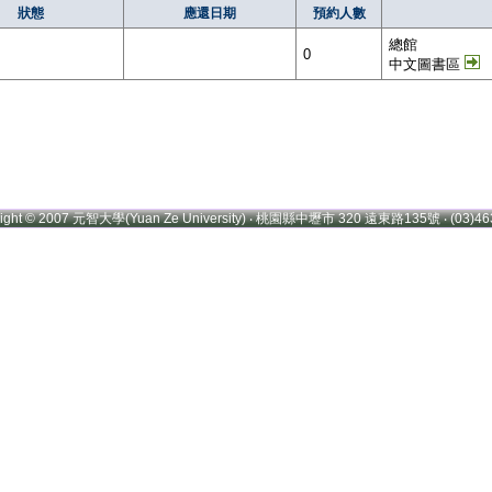
狀態
應還日期
預約人數
總館
0
中文圖書區
right © 2007 元智大學(Yuan Ze University) ‧ 桃園縣中壢市 320 遠東路135號 ‧ (03)46