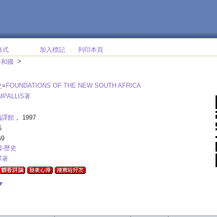
格式
加入標記
列印本頁
‧
>
共和國
史
=
FOUNDATIONS OF THE NEW SOUTH AFRICA
MPALLIS著
編譯館
， 1997
6
69
-歷史
譯著
▼