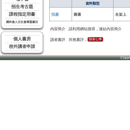
資料類型
招生考古題
課程指定用書
找書
圖書
在架上
國科會人文社會專題書目
內容簡介
請利用網站搜尋，連結內容簡介
個人書房
讀者書評
尚無書評，
校外讀者申請
Copy