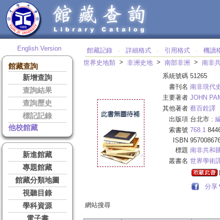
English Version
館藏記錄
詳細格式
引用格式
機讀
‧
‧
‧
>
>
>
世界史地類
非洲史地
南部非洲
南非
館藏查詢
系統號碼
51265
新增查詢
書刊名
南非現代
查詢結果
主要著者
JOHN PA
查詢歷史
其他著者
蔡百銓譯
標記記錄
出版項
台北市 :
他校館藏
索書號
768.1
844
ISBN
95700867
標題
南非共和國
新進館藏
叢書名
世界學術
專題館藏
館藏分類地圖
分享
視聽目錄
網站搜尋
學科資源
電子書