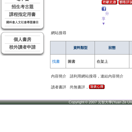
招生考古題
分
課程指定用書
享
國科會人文社會專題書目
▼
網站搜尋
個人書房
校外讀者申請
資料類型
狀態
找書
圖書
在架上
內容簡介
請利用網站搜尋，連結內容簡介
讀者書評
尚無書評，
Copyright © 2007 元智大學(Yuan Ze U