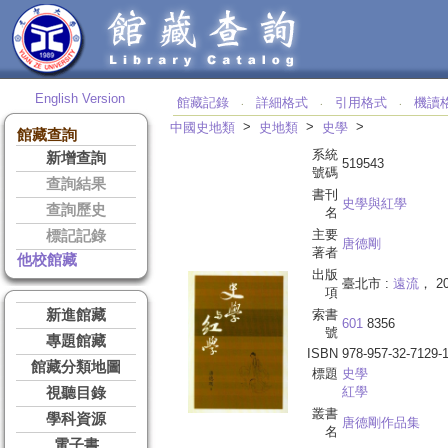
English Version
館藏記錄
詳細格式
引用格式
機讀
‧
‧
‧
>
>
>
中國史地類
史地類
史學
館藏查詢
系統
新增查詢
519543
號碼
查詢結果
書刊
史學與紅學
查詢歷史
名
主要
標記記錄
唐德剛
著者
他校館藏
出版
臺北市 :
遠流
， 20
項
新進館藏
索書
601
8356
號
專題館藏
ISBN
978-957-32-7129-
館藏分類地圖
標題
史學
紅學
視聽目錄
叢書
學科資源
唐德剛作品集
名
電子書