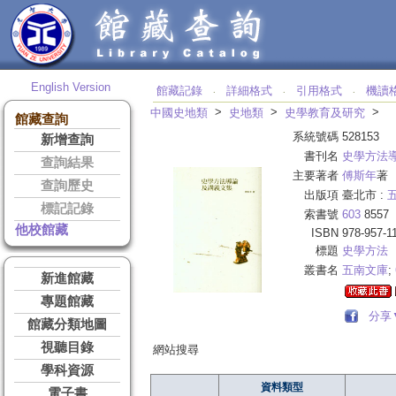
English Version
館藏記錄
詳細格式
引用格式
機讀
‧
‧
‧
>
>
>
中國史地類
史地類
史學教育及研究
館藏查詢
系統號碼
528153
新增查詢
書刊名
史學方法
查詢結果
主要著者
傅斯年
著
查詢歷史
出版項
臺北市 :
標記記錄
索書號
603
8557
他校館藏
ISBN
978-957-1
標題
史學方法
叢書名
五南文庫
;
新進館藏
專題館藏
分享
館藏分類地圖
視聽目錄
網站搜尋
學科資源
資料類型
電子書