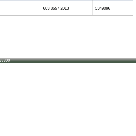
603 8557 2013
C349096
38800