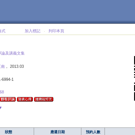
格式
加入標記
列印本頁
‧
導論及講義文集
五南
， 2013.03
1-6994-1
68
▼
狀態
應還日期
預約人數