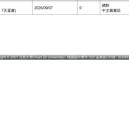
總館
2026/09/07
0
，7天還書)
中文圖書區
right © 2007 元智大學(Yuan Ze University) ‧ 桃園縣中壢市 320 遠東路135號 ‧ (03)46