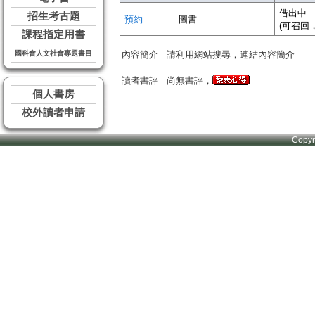
借出中
招生考古題
預約
圖書
(可召回
課程指定用書
國科會人文社會專題書目
內容簡介
請利用網站搜尋，連結內容簡介
讀者書評
尚無書評，
個人書房
校外讀者申請
Copy