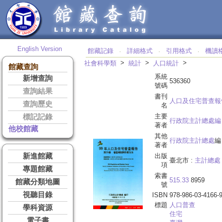
English Version
館藏記錄
詳細格式
引用格式
機讀
‧
‧
‧
>
>
>
社會科學類
統計
人口統計
館藏查詢
系統
新增查詢
536360
號碼
查詢結果
書刊
人口及住宅普查報
查詢歷史
名
主要
標記記錄
行政院主計總處編
著者
他校館藏
其他
行政院主計總處
編
著者
新進館藏
出版
臺北市 :
主計總處
項
專題館藏
索書
515.33
8959
館藏分類地圖
號
視聽目錄
ISBN
978-986-03-4166-
標題
人口普查
學科資源
住宅
電子書