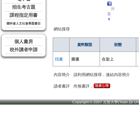
招生考古題
分
享
課程指定用書
▼
國科會人文社會專題書目
網站搜尋
個人書房
資料類型
狀態
校外讀者申請
找書
圖書
在架上
內容簡介
請利用網站搜尋，連結內容簡介
讀者書評
尚無書評，
Copyright © 2007 元智大學(Yuan Ze U