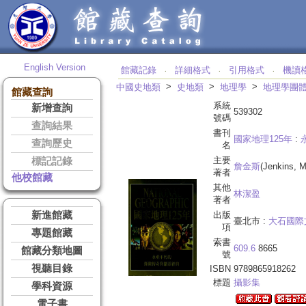
English Version
館藏記錄
詳細格式
引用格式
機讀
‧
‧
‧
>
>
>
中國史地類
史地類
地理學
地理學團
館藏查詢
系統
新增查詢
539302
號碼
查詢結果
書刊
國家地理125年
:
查詢歷史
名
主要
標記記錄
詹金斯
(Jenkins, M
著者
他校館藏
其他
林潔盈
著者
新進館藏
出版
臺北市 :
大石國際
項
專題館藏
索書
609.6
8665
館藏分類地圖
號
視聽目錄
ISBN
9789865918262
標題
攝影集
學科資源
電子書