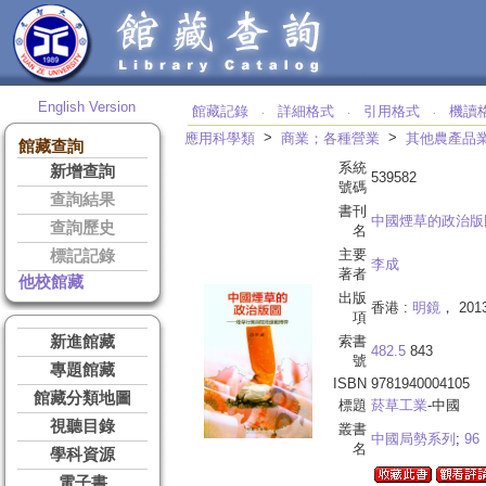
English Version
館藏記錄
詳細格式
引用格式
機讀
‧
‧
‧
>
>
應用科學類
商業；各種營業
其他農產品
館藏查詢
系統
新增查詢
539582
號碼
查詢結果
書刊
中國煙草的政治版
查詢歷史
名
主要
標記記錄
李成
著者
他校館藏
出版
香港 :
明鏡
， 2013
項
新進館藏
索書
482.5
843
號
專題館藏
ISBN
9781940004105
館藏分類地圖
標題
菸草工業
-中國
視聽目錄
叢書
中國局勢系列
;
96
名
學科資源
電子書