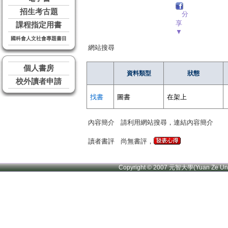
招生考古題
分
享
課程指定用書
▼
國科會人文社會專題書目
網站搜尋
個人書房
資料類型
狀態
校外讀者申請
找書
圖書
在架上
內容簡介
請利用網站搜尋，連結內容簡介
讀者書評
尚無書評，
Copyright © 2007 元智大學(Yuan Ze U