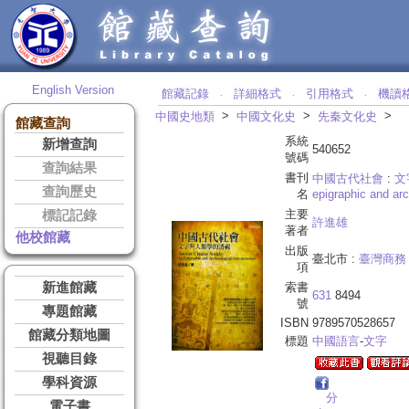
English Version
館藏記錄
詳細格式
引用格式
機讀
‧
‧
‧
>
>
>
中國史地類
中國文化史
先秦文化史
館藏查詢
系統
新增查詢
540652
號碼
查詢結果
書刊
中國古代社會
:
文
查詢歷史
名
epigraphic and arc
主要
標記記錄
許進雄
著者
他校館藏
出版
臺北市 :
臺灣商務
項
新進館藏
索書
631
8494
號
專題館藏
ISBN
9789570528657
館藏分類地圖
標題
中國語言
-
文字
視聽目錄
學科資源
分
電子書