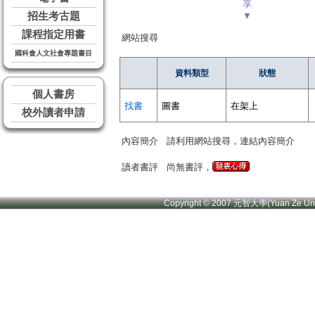
享
招生考古題
▼
課程指定用書
網站搜尋
國科會人文社會專題書目
資料類型
狀態
個人書房
找書
圖書
在架上
校外讀者申請
內容簡介
請利用網站搜尋，連結內容簡介
讀者書評
尚無書評，
Copyright © 2007 元智大學(Yuan Ze U