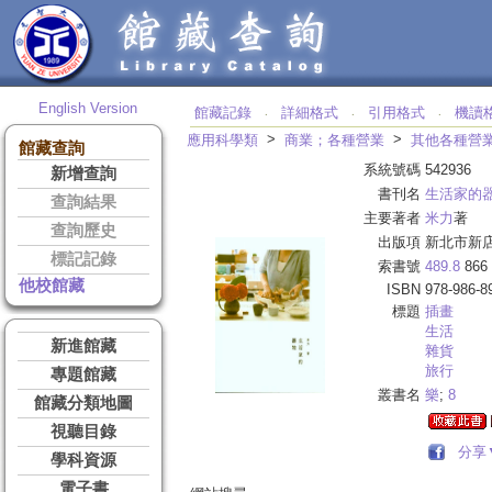
English Version
館藏記錄
詳細格式
引用格式
機讀
‧
‧
‧
>
>
應用科學類
商業；各種營業
其他各種營
館藏查詢
系統號碼
542936
新增查詢
書刊名
生活家的
查詢結果
主要著者
米力
著
查詢歷史
出版項
新北市新店
標記記錄
索書號
489.8
866
他校館藏
ISBN
978-986-8
標題
插畫
生活
新進館藏
雜貨
旅行
專題館藏
叢書名
樂
;
8
館藏分類地圖
視聽目錄
分享
學科資源
電子書