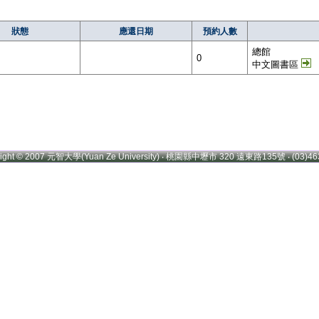
狀態
應還日期
預約人數
總館
0
中文圖書區
right © 2007 元智大學(Yuan Ze University) ‧ 桃園縣中壢市 320 遠東路135號 ‧ (03)46