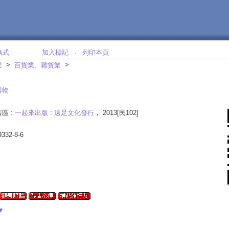
格式
加入標記
列印本頁
‧
>
>
業
百貨業、雜貨業
器物
區 :
一起來出版
:
遠足文化發行
， 2013[民102]
9332-8-6
▼