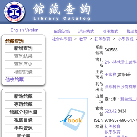
English Version
館藏記錄
詳細格式
引用格式
機讀
‧
‧
‧
>
>
>
社會科學類
教育
初等教育
小學課程
館藏查詢
系統
新增查詢
543588
號碼
查詢結果
書刊
24小時就愛上數學
查詢歷史
名
主要
標記記錄
王富祥
(數學)著
著者
他校館藏
其他
凌網科技股份有限
著者
新進館藏
出版
臺北市 :
新自然主
項
專題館藏
索書
523.42
8434
館藏分類地圖
號
視聽目錄
ISBN
978-957-696-647-
標題
初等教育
學科資源
數學教育
電子書