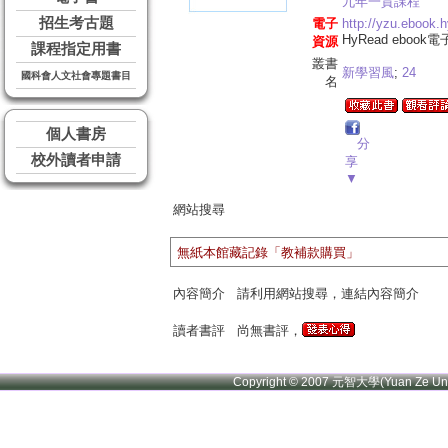
九年一貫課程
招生考古題
電子
http://yzu.ebook.
HyRead ebook
資源
課程指定用書
叢書
新學習風
;
24
國科會人文社會專題書目
名
個人書房
分
校外讀者申請
享
▼
網站搜尋
無紙本館藏記錄「教補款購買」
內容簡介
請利用網站搜尋，連結內容簡介
讀者書評
尚無書評，
Copyright © 2007 元智大學(Yuan Ze U