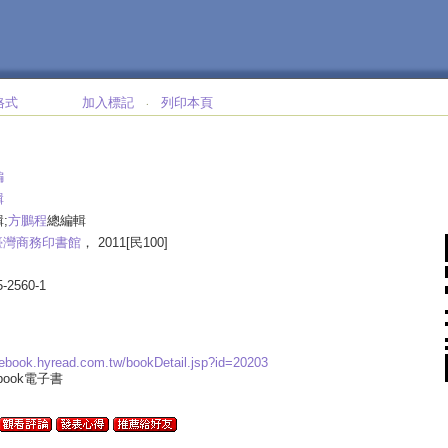
格式
加入標記
列印本頁
‧
編
輯
;
方鵬程
總編輯
臺灣商務印書館
， 2011[民100]
5-2560-1
.ebook.hyread.com.tw/bookDetail.jsp?id=20203
ebook電子書