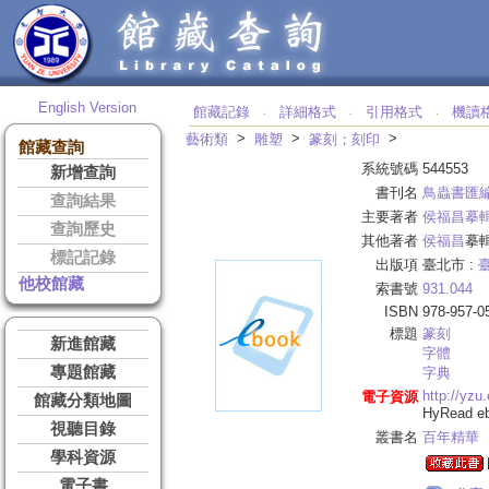
English Version
館藏記錄
詳細格式
引用格式
機讀
‧
‧
‧
>
>
>
藝術類
雕塑
篆刻；刻印
館藏查詢
系統號碼
544553
新增查詢
書刊名
鳥蟲書匯
查詢結果
主要著者
侯福昌摹
查詢歷史
其他著者
侯福昌
摹輯
標記記錄
出版項
臺北市 :
他校館藏
索書號
931.044
ISBN
978-957-0
標題
篆刻
新進館藏
字體
專題館藏
字典
http://yzu
電子資源
館藏分類地圖
HyRead 
視聽目錄
叢書名
百年精華
學科資源
電子書