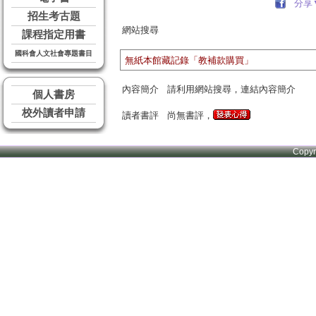
分享
招生考古題
網站搜尋
課程指定用書
國科會人文社會專題書目
無紙本館藏記錄「教補款購買」
內容簡介
請利用網站搜尋，連結內容簡介
個人書房
校外讀者申請
讀者書評
尚無書評，
Copy