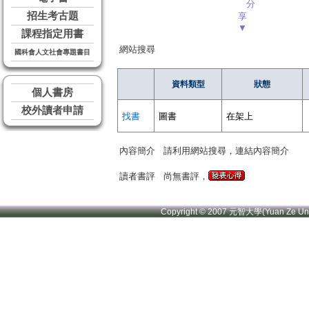
分
招生考古題
享
▼
課程指定用書
網站搜尋
國科會人文社會專題書目
資料類型
狀態
個人書房
校外讀者申請
找書
圖書
在架上
內容簡介
請利用網站搜尋，連結內容簡介
讀者書評
尚無書評，
Copyright © 2007 元智大學(Yuan Ze U