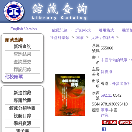
English Version
館藏記錄
詳細格式
引用格式
機讀
‧
‧
‧
>
>
>
社會科學類
軍事
兵法；作戰法
館藏查詢
系統
新增查詢
555060
號碼
查詢結果
書刊
中國準備的戰爭
:
查詢歷史
名
主要
標記記錄
韓春海
著者
他校館藏
出版
香港 :
外參出版社
項
新進館藏
索書
592.11
8542
號
專題館藏
ISBN
9781936895410
館藏分類地圖
標題
軍事
-中國
作戰
視聽目錄
學科資源
電子書