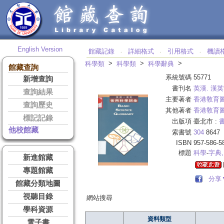
English Version
館藏記錄
詳細格式
引用格式
機讀
‧
‧
‧
>
>
>
科學類
科學類
科學辭典
館藏查詢
系統號碼
55771
新增查詢
書刊名
英漢. 漢
查詢結果
主要著者
香港敎育
查詢歷史
其他著者
香港敎育
標記記錄
出版項
臺北市 :
他校館藏
索書號
304
8647
ISBN
957-586-5
標題
科學
-
字典,
新進館藏
專題館藏
分享
館藏分類地圖
視聽目錄
網站搜尋
學科資源
資料類型
電子書