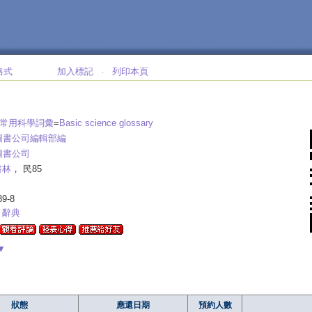
格式
加入標記
列印本頁
‧
英常用科學詞彙
=
Basic science glossary
圖書公司編輯部編
圖書公司
書林
， 民85
89-8
 辭典
▼
狀態
應還日期
預約人數