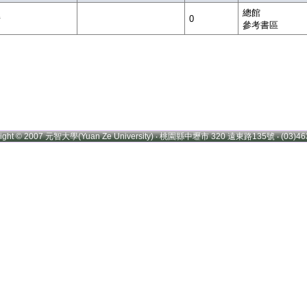
總館
借
0
參考書區
right © 2007 元智大學(Yuan Ze University) ‧ 桃園縣中壢市 320 遠東路135號 ‧ (03)46