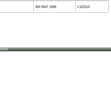
304 8647 1996
C103114
38800