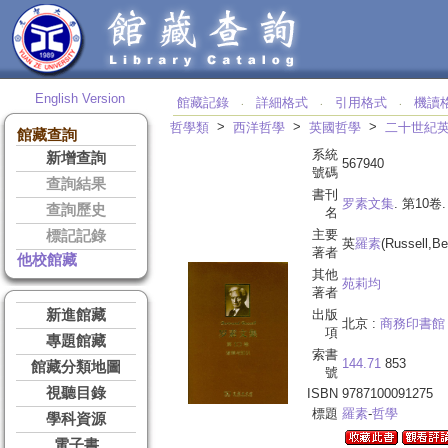
English Version
館藏記錄
詳細格式
引用格式
機讀
‧
‧
‧
>
>
>
哲學類
西洋哲學
英國哲學
二十世紀
館藏查詢
系統
新增查詢
567940
號碼
查詢結果
書刊
罗素文集
. 第10卷
查詢歷史
名
主要
標記記錄
英
羅素
(Russell,Be
著者
他校館藏
其他
苑莉均
著者
新進館藏
出版
北京 :
商務印書館
項
專題館藏
索書
144.71
853
館藏分類地圖
號
視聽目錄
ISBN
9787100091275
標題
羅素
-
哲學
學科資源
電子書