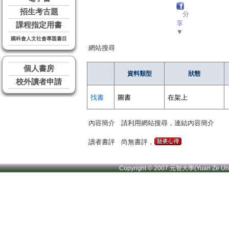
招生考古題
分
享
課程指定用書
▼
國科會人文社會專題書目
網站搜尋
個人書房
資料類型
狀態
校外讀者申請
找書
圖書
在架上
內容簡介
請利用網站搜尋，連結內容簡介
讀者書評
尚無書評，
Copyright © 2007 元智大學(Yuan Ze U