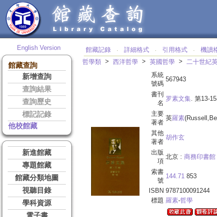
English Version
館藏記錄
詳細格式
引用格式
機讀
‧
‧
‧
>
>
>
哲學類
西洋哲學
英國哲學
二十世紀
館藏查詢
系統
新增查詢
567943
號碼
查詢結果
書刊
罗素文集
. 第13-1
查詢歷史
名
主要
標記記錄
英
羅素
(Russell,Be
著者
他校館藏
其他
胡作玄
著者
新進館藏
出版
北京 :
商務印書館
項
專題館藏
索書
144.71
853
館藏分類地圖
號
視聽目錄
ISBN
9787100091244
標題
羅素
-
哲學
學科資源
電子書