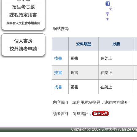
招生考古題
分
享
課程指定用書
▼
國科會人文社會專題書目
網站搜尋
個人書房
資料類型
狀態
校外讀者申請
找書
圖書
在架上
找書
圖書
在架上
找書
圖書
在架上
內容簡介
請利用網站搜尋，連結內容簡介
讀者書評
尚無書評，
Copyright © 2007 元智大學(Yuan Ze U