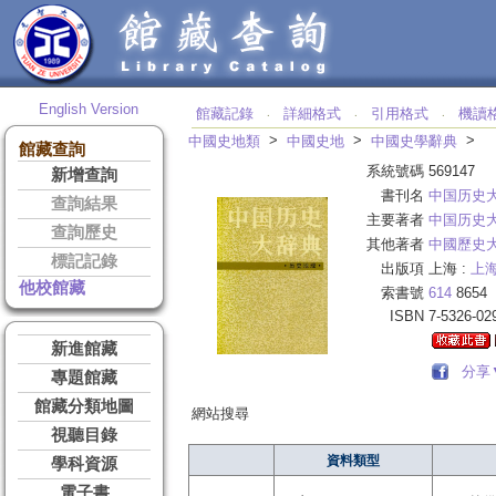
English Version
館藏記錄
詳細格式
引用格式
機讀
‧
‧
‧
>
>
>
中國史地類
中國史地
中國史學辭典
館藏查詢
系統號碼
569147
新增查詢
書刊名
中国历史
查詢結果
主要著者
中国历史
查詢歷史
其他著者
中國歷史
標記記錄
出版項
上海 :
上
他校館藏
索書號
614
8654
ISBN
7-5326-02
新進館藏
分享
專題館藏
館藏分類地圖
網站搜尋
視聽目錄
資料類型
學科資源
電子書