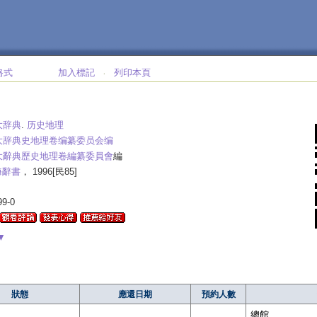
格式
加入標記
列印本頁
‧
大辞典
.
历史地理
大辞典史地理卷编纂委员会编
大辭典歷史地理卷編纂委員會
編
海辭書
， 1996[民85]
99-0
▼
狀態
應還日期
預約人數
總館