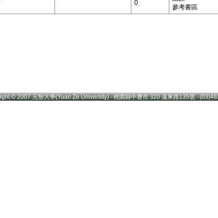
借
0
參考書區
right © 2007 元智大學(Yuan Ze University) ‧ 桃園縣中壢市 320 遠東路135號 ‧ (03)46