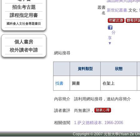
誠品經典共讀projec
招生考古題
叢書
新世紀叢書
.文化;
名
課程指定用書
國科會人文社會專題書目
分
享
個人書房
▼
校外讀者申請
網站搜尋
資料類型
狀態
找書
圖書
在架上
內容簡介
請利用網站搜尋，連結內容簡介
讀者書評
尚無書評，
相關借閱
1.萨义德精读本. 1966-2006
Copyright © 2007 元智大學(Yuan Ze U