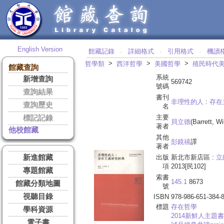
English Version
館藏記錄
詳細格式
引用格式
機讀
‧
‧
‧
>
>
>
哲學類
西洋哲學
美國哲學
殖民時代
館藏查詢
系統
新增查詢
569742
號碼
查詢結果
書刊
非理性的人
:
存在
查詢歷史
名
主要
標記記錄
貝立德
(Barrett, W
著者
他校館藏
其他
彭鏡禧
譯
著者
新進館藏
出版
新北市新店區 :
立
項
2013[民102]
專題館藏
索書
145.1
8673
館藏分類地圖
號
視聽目錄
ISBN
978-986-651-384-
標題
存在哲學
學科資源
2014新鮮人主題書
電子書