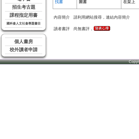
找書
圖書
在架上
招生考古題
課程指定用書
內容簡介
請利用網站搜尋，連結內容簡介
國科會人文社會專題書目
讀者書評
尚無書評，
個人書房
校外讀者申請
Copy