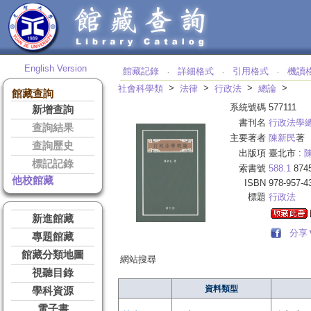
English Version
館藏記錄
詳細格式
引用格式
機讀
‧
‧
‧
>
>
>
>
社會科學類
法律
行政法
總論
館藏查詢
系統號碼
577111
新增查詢
書刊名
行政法學
查詢結果
主要著者
陳新民
著
查詢歷史
出版項
臺北市 :
標記記錄
索書號
588.1
874
他校館藏
ISBN
978-957-4
標題
行政法
新進館藏
分享
專題館藏
館藏分類地圖
網站搜尋
視聽目錄
資料類型
學科資源
電子書