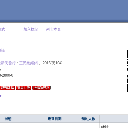
格式
加入標記
列印本頁
‧
總論
陳新民發行
:
三民總經銷
， 2015[民104]
5
3-2800-0
▼
狀態
應還日期
預約人數
總館