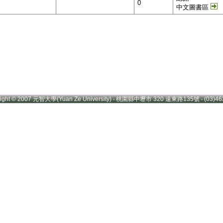
0
中文圖書區
right © 2007 元智大學(Yuan Ze University) ‧ 桃園縣中壢市 320 遠東路135號 ‧ (03)46