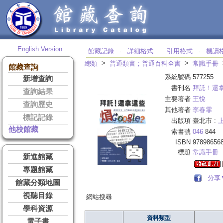
English Version
館藏記錄
詳細格式
引用格式
機讀
‧
‧
‧
>
>
總類
普通類書；普通百科全書
常識手冊
館藏查詢
系統號碼
577255
新增查詢
書刊名
拜託！還拿
查詢結果
主要著者
王悅
查詢歷史
其他著者
李春霏
標記記錄
出版項
臺北市 :
他校館藏
索書號
046
844
ISBN
97898656
標題
常識手冊
新進館藏
專題館藏
分享
館藏分類地圖
視聽目錄
網站搜尋
學科資源
資料類型
電子書