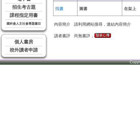
招生考古題
找書
圖書
在架上
課程指定用書
國科會人文社會專題書目
內容簡介
請利用網站搜尋，連結內容簡介
讀者書評
尚無書評，
個人書房
校外讀者申請
Copy