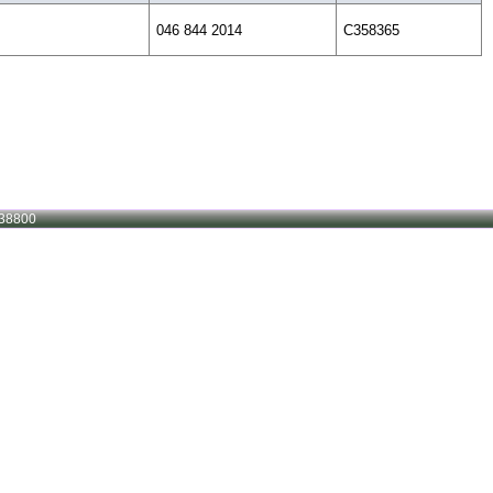
046 844 2014
C358365
38800