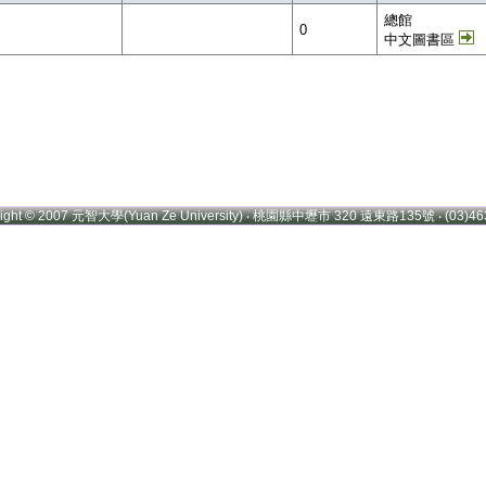
總館
0
中文圖書區
right © 2007 元智大學(Yuan Ze University) ‧ 桃園縣中壢市 320 遠東路135號 ‧ (03)46