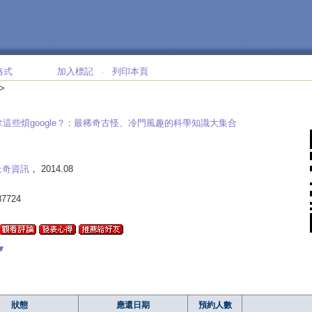
格式
加入標記
列印本頁
‧
>
這些煩google？
:
最稀奇古怪、冷門風趣的科學知識大集合
上奇資訊
， 2014.08
87724
▼
狀態
應還日期
預約人數