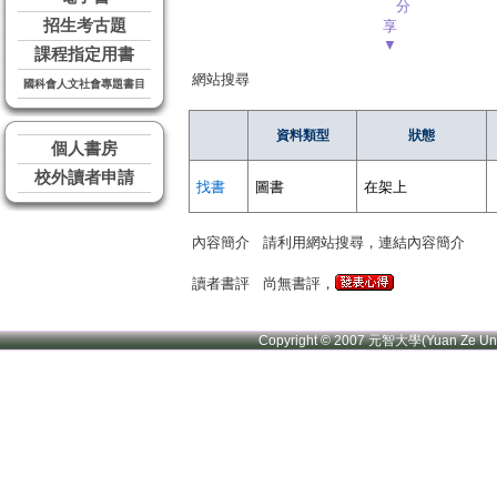
分
招生考古題
享
▼
課程指定用書
網站搜尋
國科會人文社會專題書目
資料類型
狀態
個人書房
校外讀者申請
找書
圖書
在架上
內容簡介
請利用網站搜尋，連結內容簡介
讀者書評
尚無書評，
Copyright © 2007 元智大學(Yuan Ze U