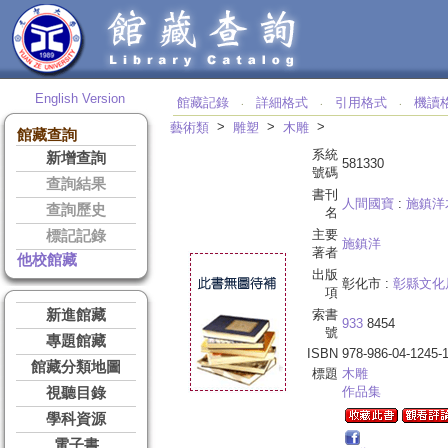
English Version
館藏記錄
詳細格式
引用格式
機讀
‧
‧
‧
>
>
>
藝術類
雕塑
木雕
館藏查詢
系統
新增查詢
581330
號碼
查詢結果
書刊
人間國寶
:
施鎮洋
查詢歷史
名
主要
標記記錄
施鎮洋
著者
他校館藏
出版
彰化市 :
彰縣文化
項
新進館藏
索書
933
8454
號
專題館藏
ISBN
978-986-04-1245-
館藏分類地圖
標題
木雕
作品集
視聽目錄
學科資源
電子書