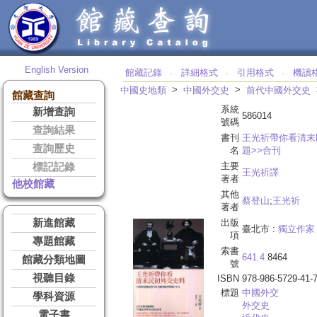
English Version
館藏記錄
詳細格式
引用格式
機讀
‧
‧
‧
>
>
中國史地類
中國外交史
前代中國外交史
館藏查詢
系統
新增查詢
586014
號碼
查詢結果
書刊
王光祈帶你看清末
查詢歷史
名
題>>合刊
主要
標記記錄
王光祈譯
著者
他校館藏
其他
蔡登山
;
王光祈
著者
新進館藏
出版
臺北市 :
獨立作家
項
專題館藏
索書
641.4
8464
館藏分類地圖
號
視聽目錄
ISBN
978-986-5729-41-
標題
中國外交
學科資源
外交史
電子書