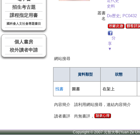
近代史
史料
招生考古題
叢書
課程指定用書
Do歷史
;
PC0432
名
國科會人文社會專題書目
分
個人書房
享
▼
校外讀者申請
網站搜尋
資料類型
狀態
找書
圖書
在架上
內容簡介
請利用網站搜尋，連結內容簡介
讀者書評
尚無書評，
Copyright © 2007 元智大學(Yuan Ze U