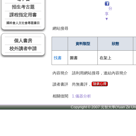
招生考古題
分
享
課程指定用書
▼
國科會人文社會專題書目
網站搜尋
個人書房
資料類型
狀態
校外讀者申請
找書
圖書
在架上
內容簡介
請利用網站搜尋，連結內容簡介
讀者書評
尚無書評，
相關借閱
1.儀器分析
Copyright © 2007 元智大學(Yuan Ze U