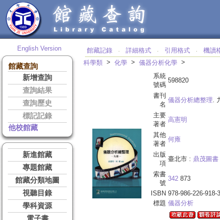
English Version
館藏記錄
詳細格式
引用格式
機讀
‧
‧
‧
>
>
>
科學類
化學
儀器分析化學
館藏查詢
系統
新增查詢
598820
號碼
查詢結果
書刊
儀器分析總整理
.
查詢歷史
名
主要
標記記錄
高憲明
著者
他校館藏
其他
何雍
著者
新進館藏
出版
臺北市 :
鼎茂圖書
項
專題館藏
索書
342
873
館藏分類地圖
號
視聽目錄
ISBN
978-986-226-918-
標題
儀器分析
學科資源
電子書