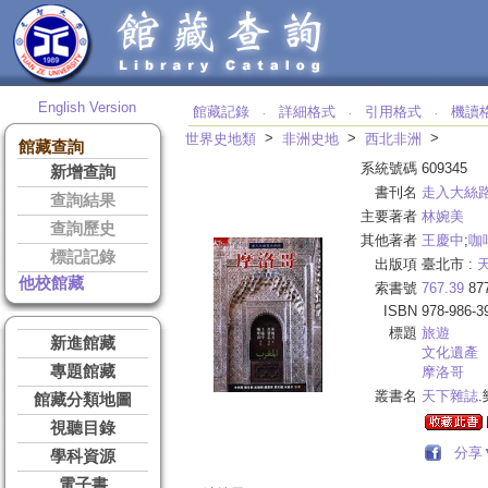
English Version
館藏記錄
詳細格式
引用格式
機讀
‧
‧
‧
>
>
>
世界史地類
非洲史地
西北非洲
館藏查詢
系統號碼
609345
新增查詢
書刊名
走入大絲
查詢結果
主要著者
林婉美
查詢歷史
其他著者
王慶中
;
咖
標記記錄
出版項
臺北市 :
他校館藏
索書號
767.39
87
ISBN
978-986-3
標題
旅遊
新進館藏
文化遺產
專題館藏
摩洛哥
叢書名
天下雜誌
館藏分類地圖
視聽目錄
分享
學科資源
電子書