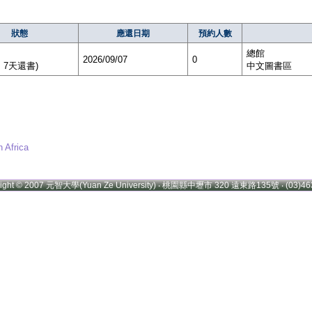
狀態
應還日期
預約人數
總館
2026/09/07
0
，7天還書)
中文圖書區
Africa
right © 2007 元智大學(Yuan Ze University) ‧ 桃園縣中壢市 320 遠東路135號 ‧ (03)46