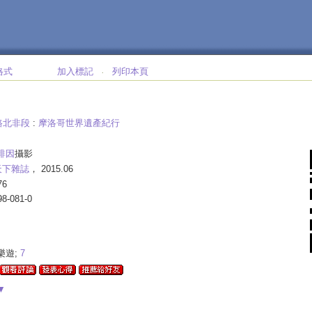
格式
加入標記
列印本頁
‧
路北非段
:
摩洛哥世界遺產紀行
啡因
攝影
天下雜誌
， 2015.06
76
98-081-0
.樂遊;
7
▼