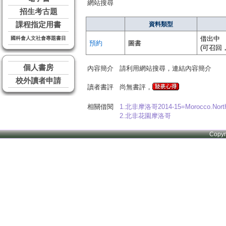
網站搜尋
招生考古題
課程指定用書
資料類型
借出中
國科會人文社會專題書目
預約
圖書
(可召回
個人書房
內容簡介
請利用網站搜尋，連結內容簡介
校外讀者申請
讀者書評
尚無書評，
相關借閱
1.北非摩洛哥2014-15=Morocco.North 
2.北非花園摩洛哥
Copy