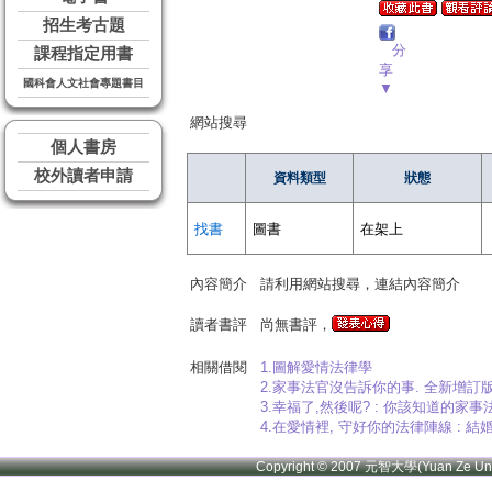
招生考古題
分
課程指定用書
享
國科會人文社會專題書目
▼
網站搜尋
個人書房
校外讀者申請
資料類型
狀態
找書
圖書
在架上
內容簡介
請利用網站搜尋，連結內容簡介
讀者書評
尚無書評，
相關借閱
1.圖解愛情法律學
2.家事法官沒告訴你的事. 全新增訂版
3.幸福了,然後呢? : 你該知道的家事
4.在愛情裡, 守好你的法律陣線 : 
Copyright © 2007 元智大學(Yuan Ze U