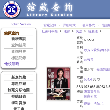
English Version
館藏記錄
詳細格式
引用格式
機讀
‧
‧
‧
>
>
>
>
社會科學類
法律
民法
親屬法
館藏查詢
系統
新增查詢
609564
號碼
查詢結果
書刊
賴芳玉愛情律師事
查詢歷史
名
主要
標記記錄
賴芳玉
著者
他校館藏
出版
臺北市 :
知識流出
項
新進館藏
索書
584.4
8373
號
專題館藏
ISBN
978-986-88263-3-
館藏分類地圖
標題
家事事件法
個案研究
視聽目錄
叢書
學科資源
愛情生活館
;
1
名
電子書