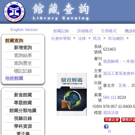
English Version
館藏記錄
詳細格式
引用格式
機讀
‧
‧
‧
>
>
>
>
社會科學類
法律
民法
民法總則
館藏查詢
系統
新增查詢
621463
號碼
查詢結果
書刊
個資解碼
:
一本個
查詢歷史
名
主要
標記記錄
資訊工業策進會科
著者
他校館藏
出版
臺北市 :
五南
， 20
項
新進館藏
索書
584.111
8224
號
專題館藏
ISBN
978-957-11-8400-5
館藏分類地圖
標題
資訊法規
視聽目錄
學科資源
分
電子書