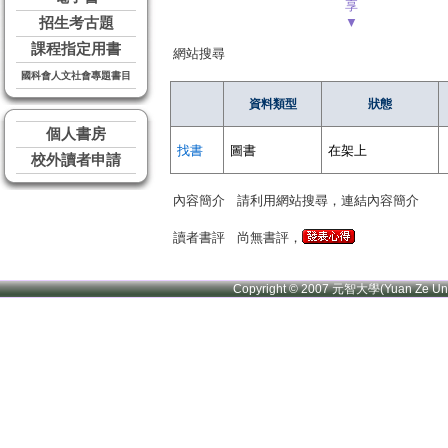
享
招生考古題
▼
課程指定用書
網站搜尋
國科會人文社會專題書目
資料類型
狀態
個人書房
找書
圖書
在架上
校外讀者申請
內容簡介
請利用網站搜尋，連結內容簡介
讀者書評
尚無書評，
Copyright © 2007 元智大學(Yuan Ze U