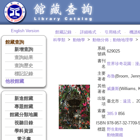
English Version
館藏記錄
詳細格式
引用格式
機讀
‧
‧
‧
>
>
科學類
動物學
動物分佈；動物地理學
館藏查詢
系統
新增查詢
629025
號碼
查詢結果
書刊
世界珍奇花園
:
漫
查詢歷史
名
主要
標記記錄
布魯
(Broom, Jenn
著者
他校館藏
其他
威廉斯
(Williams, K
著者
新進館藏
出版
臺北市 :
遠流
， 20
項
專題館藏
索書
385.9
856
館藏分類地圖
號
視聽目錄
ISBN
978-957-32-7709-
標題
野生動物
學科資源
動物圖鑑
電子書