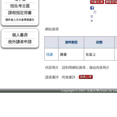
招生考古題
分
課程指定用書
享
國科會人文社會專題書目
▼
網站搜尋
個人書房
校外讀者申請
資料類型
狀態
找書
圖書
在架上
內容簡介
請利用網站搜尋，連結內容簡介
讀者書評
尚無書評，
Copyright © 2007 元智大學(Yuan Ze U