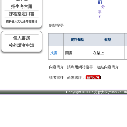
招生考古題
分
享
課程指定用書
▼
國科會人文社會專題書目
網站搜尋
個人書房
資料類型
狀態
校外讀者申請
找書
圖書
在架上
內容簡介
請利用網站搜尋，連結內容簡介
讀者書評
尚無書評，
Copyright © 2007 元智大學(Yuan Ze U