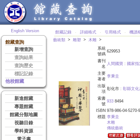
English Version
館藏記錄
詳細格式
引用格式
機讀
‧
‧
‧
>
>
>
藝術類
雕塑
木雕
館藏查詢
系統
新增查詢
629953
號碼
查詢結果
書刊
人間國寶
:
國家指
查詢歷史
名
主要
標記記錄
李秉圭
著者
他校館藏
出版
彰化市 :
彰縣文化
項
新進館藏
索書
933
8494
號
專題館藏
ISBN
978-986-04-5270-
館藏分類地圖
標題
李
秉圭
木雕
視聽目錄
傳統藝術
學科資源
電子書