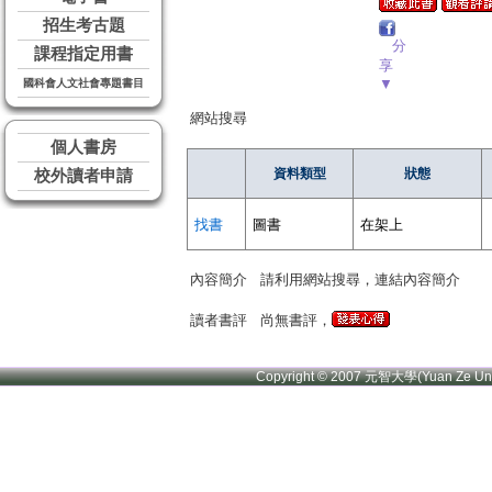
招生考古題
分
課程指定用書
享
▼
國科會人文社會專題書目
網站搜尋
個人書房
資料類型
狀態
校外讀者申請
找書
圖書
在架上
內容簡介
請利用網站搜尋，連結內容簡介
讀者書評
尚無書評，
Copyright © 2007 元智大學(Yuan Ze U