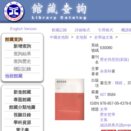
English Version
館藏記錄
詳細格式
引用格式
機讀
‧
‧
‧
>
>
>
中國史地類
史地類
史學論文集
館藏查詢
系統
新增查詢
630080
號碼
查詢結果
書刊
歷史與思想(新版)
查詢歷史
名
主要
標記記錄
余英時
著
著者
他校館藏
出版
臺北市 :
聯經
， 20
項
新進館藏
索書
607
8584
號
專題館藏
ISBN
978-957-08-4379-
館藏分類地圖
標題
史學
歷史哲學
視聽目錄
文集
學科資源
誠品經典共讀projec
電子書