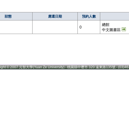
狀態
應還日期
預約人數
總館
0
中文圖書區
right © 2007 元智大學(Yuan Ze University) ‧ 桃園縣中壢市 320 遠東路135號 ‧ (03)46