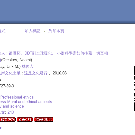
格式
加入標記
列印本頁
‧
的人
:
從吸菸、DDT到全球暖化,一小群科學家如何掩蓋一切真相
斯
(Oreskes, Naomi)
ay, Erik M.);
林俊宏
左岸文化出版
:
遠足文化發行
， 2016.08
5
727-39-0
-
Professional ethics
ews
-
Moral and ethical aspects
 and science
人文
;
240
▼