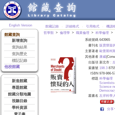
English Version
館藏記錄
詳細格式
引用格式
機讀
‧
‧
‧
>
>
>
>
哲學類
倫理學
職業倫理
科學倫理
館藏查詢
系統號碼
643965
新增查詢
書刊名
販賣懷疑
查詢結果
主要著者
歐蕾斯柯
查詢歷史
其他著者
康威
(Conw
標記記錄
出版項
新北市 :
他校館藏
索書號
198.3
875
ISBN
978-986-5
標題
科學倫理
新進館藏
Scientists
Science n
專題館藏
Democracy
館藏分類地圖
叢書名
左岸科學
視聽目錄
學科資源
分享
電子書