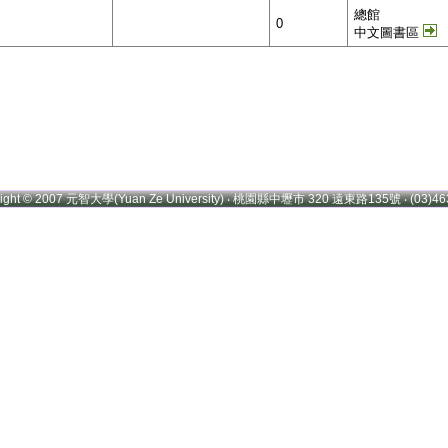
總館
0
中文圖書區
right © 2007 元智大學(Yuan Ze University) ‧ 桃園縣中壢市 320 遠東路135號 ‧ (03)46