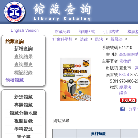
English Version
館藏記錄
詳細格式
引用格式
機讀
‧
‧
‧
>
>
>
>
社會科學類
法律
民法
親屬法
館藏查詢
系統號碼
644210
新增查詢
書刊名
高點圖解
查詢結果
主要著者
侯律師
查詢歷史
出版項
臺北市 :
標記記錄
索書號
584.4
897
他校館藏
ISBN
978-986-2
標題
親屬法
繼承
新進館藏
專題館藏
分享
館藏分類地圖
網站搜尋
視聽目錄
學科資源
資料類型
電子書