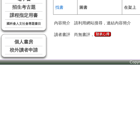
招生考古題
找書
圖書
在架上
課程指定用書
內容簡介
請利用網站搜尋，連結內容簡介
國科會人文社會專題書目
讀者書評
尚無書評，
個人書房
校外讀者申請
Copy