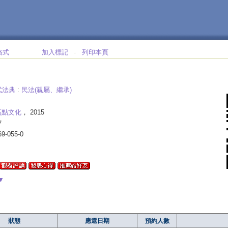
格式
加入標記
列印本頁
‧
式法典
:
民法(親屬、繼承)
高點文化
， 2015
7
69-055-0
▼
狀態
應還日期
預約人數