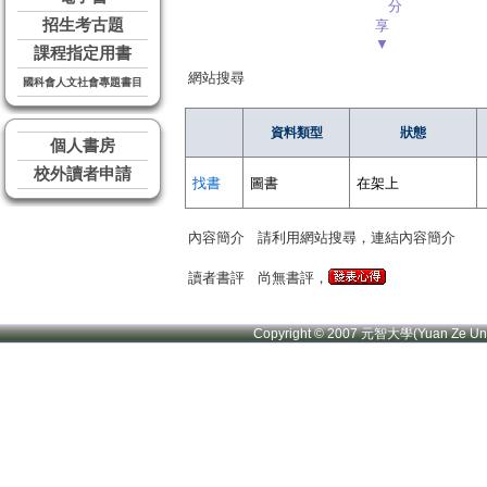
分
招生考古題
享
▼
課程指定用書
網站搜尋
國科會人文社會專題書目
資料類型
狀態
個人書房
校外讀者申請
找書
圖書
在架上
內容簡介
請利用網站搜尋，連結內容簡介
讀者書評
尚無書評，
Copyright © 2007 元智大學(Yuan Ze U