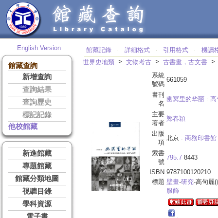
English Version
館藏記錄
詳細格式
引用格式
機讀
‧
‧
‧
>
>
世界史地類
文物考古
古書畫，古文書
館藏查詢
系統
新增查詢
661059
號碼
查詢結果
書刊
幽冥里的华丽
:
高
查詢歷史
名
主要
標記記錄
鄭春穎
著者
他校館藏
出版
北京 :
商務印書館
項
新進館藏
索書
795.7
8443
號
專題館藏
ISBN
9787100120210
館藏分類地圖
標題
壁畫
-
研究
-高句麗(前
服飾
視聽目錄
學科資源
電子書