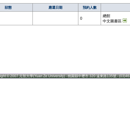
狀態
應還日期
預約人數
總館
0
中文圖書區
right © 2007 元智大學(Yuan Ze University) ‧ 桃園縣中壢市 320 遠東路135號 ‧ (03)46