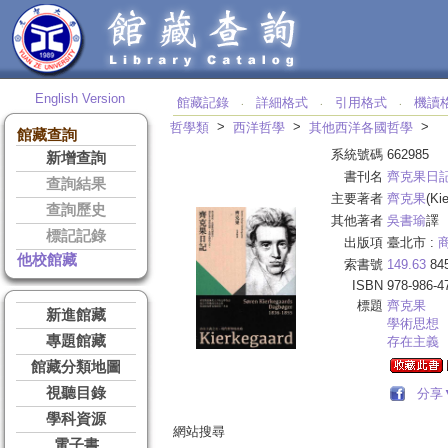
English Version
館藏記錄
詳細格式
引用格式
機讀
‧
‧
‧
>
>
>
哲學類
西洋哲學
其他西洋各國哲學
館藏查詢
系統號碼
662985
新增查詢
書刊名
齊克果日
查詢結果
主要著者
齊克果
(Ki
查詢歷史
其他著者
吳書瑜
譯
標記記錄
出版項
臺北市 :
他校館藏
索書號
149.63
84
ISBN
978-986-4
標題
齊克果
新進館藏
學術思想
專題館藏
存在主義
館藏分類地圖
視聽目錄
分享
學科資源
網站搜尋
電子書