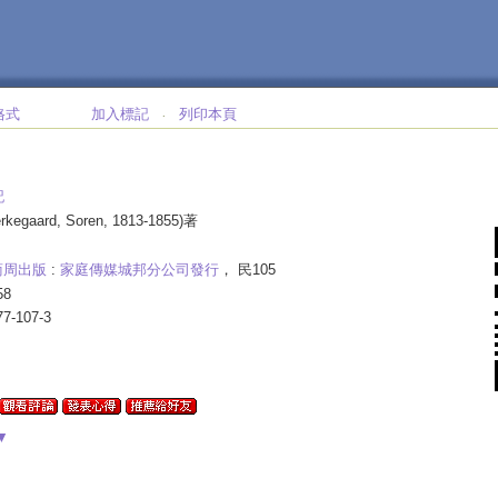
格式
加入標記
列印本頁
‧
記
erkegaard, Soren, 1813-1855)著
商周出版
:
家庭傳媒城邦分公司發行
， 民105
58
77-107-3
▼