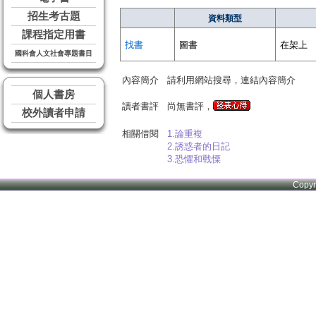
招生考古題
資料類型
課程指定用書
找書
圖書
在架上
國科會人文社會專題書目
內容簡介
請利用網站搜尋，連結內容簡介
個人書房
讀者書評
尚無書評，
校外讀者申請
相關借閱
1.論重複
2.誘惑者的日記
3.恐懼和戰慄
Copy